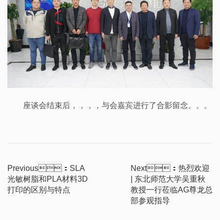
座谈会结束后
，，，，
与会嘉宾进行了合影留念
。。。
Previous：SLA
Next：热烈欢迎
光敏树脂和PLA材料3D
| 东北师范大学吴重秋
打印的区别与特点
教授一行莅临AG尊龙总
部参观指导