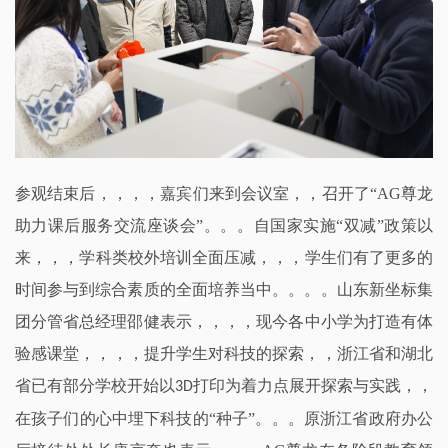
参观结束后，，，，嘉宾们来到会议室，，召开了
“AG尊龙
助力课后服务交流座谈会”。。。自国家实施“双减”政策以
来，，，学科类校外培训全面压减，，，学生们有了更多的
时间参与到综合素质的全面培养当中。。。。山东新坐标集
团分管省总经理邵健表示，，，，现今各中小学为打造有体
验感课堂，，，，提升学生对科技的探索，，浙江省和湖北
省已有部分学校开始以
打印
为着力点展开探索与实践，，
3
D
在孩子们的心中埋下科技的
“种子”。。。原浙江省政府办公