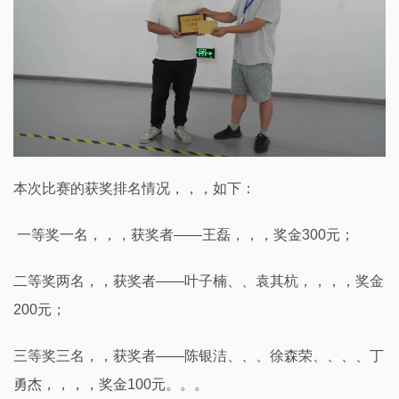
本次比赛的获奖排名情况，，，如下：
一等奖一名，，，获奖者——王磊，，，奖金300元；
二等奖两名，，获奖者——叶子楠、、袁其杭，，，，奖金
200元；
三等奖三名，，获奖者——陈银洁、、、徐森荣、、、、丁
勇杰，，，，奖金100元。。。