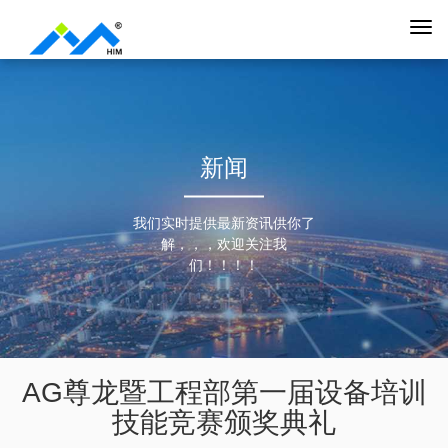
新闻
我们实时提供最新资讯供你了
解，，，欢迎关注我
们！！！！
AG尊龙暨工程部第一届设备培训
技能竞赛颁奖典礼